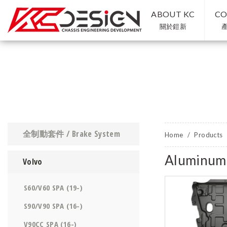
ABOUT KC
CO
關於鎧新
全制動套件 / Brake System
Home
Products
Aluminum
Volvo
S60/V60 SPA (19-)
S90/V90 SPA (16-)
V90CC SPA (16-)