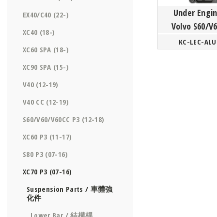
Under Engin
EX40/C40 (22-)
Volvo S60/V
XC40 (18-)
Driv
KC-LEC-ALU
XC60 SPA (18-)
XC90 SPA (15-)
V40 (12-19)
V40 CC (12-19)
S60/V60/V60CC P3 (12-18)
XC60 P3 (11-17)
S80 P3 (07-16)
XC70 P3 (07-16)
Suspension Parts / 車體強
化件
Lower Bar / 結構桿