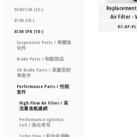
Replacement
EX40/C40 (22-)
Air Filter -
XC40 (18-)
Platfor
KC-AF-VL
XC60 SPA (18-)
Suspension Parts / 車體強
化件
Brake Parts / 制動部品
OE Brake Parts / 原廠型剎
車套件
Performance Parts / 性能
套件
High Flow Air Filter / 高
流量進氣濾網
Performance Ignition
Coil / 強化考耳
Turbo Pipe / 鋁合金渦輪